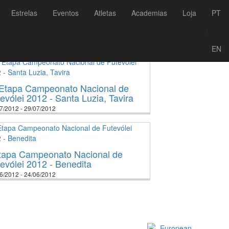
Estrelas
Eventos
Atletas
Academias
Loja
PT
/
2
2023
2024
2025
2026
EN
 Etapa Campeonato Nacional de
evólei 2012 - Santa Luzia, Tavira
7/2012 - 29/07/2012
Etapa Campeonato Nacional de
evólei 2012 - Benedita
6/2012 - 24/06/2012
Official EFVL Member