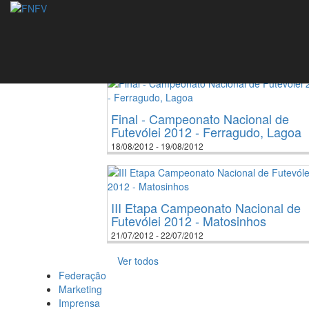
Eventos
2006
2007
2008
2009
2
Final - Campeonato Nacional de
Futevólei 2012 - Ferragudo, Lagoa
18/08/2012 - 19/08/2012
III Etapa Campeonato Nacional de
Futevólei 2012 - Matosinhos
21/07/2012 - 22/07/2012
Ver todos
Federação
Marketing
Imprensa