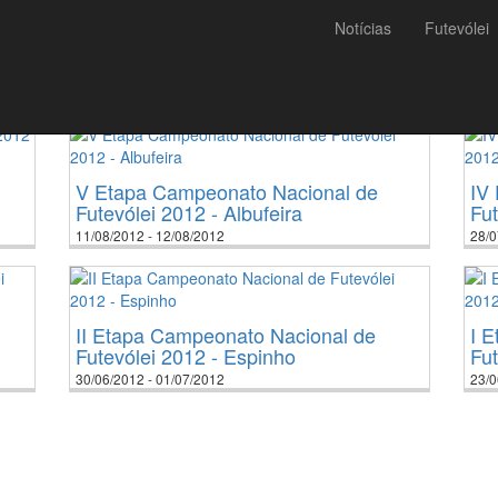
Notícias
Futevólei
010
2011
2012
2013
2014
2015
2016
2017
2018
2019
2020
2021
202
V Etapa Campeonato Nacional de
IV
Futevólei 2012 - Albufeira
Fut
11/08/2012 - 12/08/2012
28/0
II Etapa Campeonato Nacional de
I 
Futevólei 2012 - Espinho
Fut
30/06/2012 - 01/07/2012
23/0