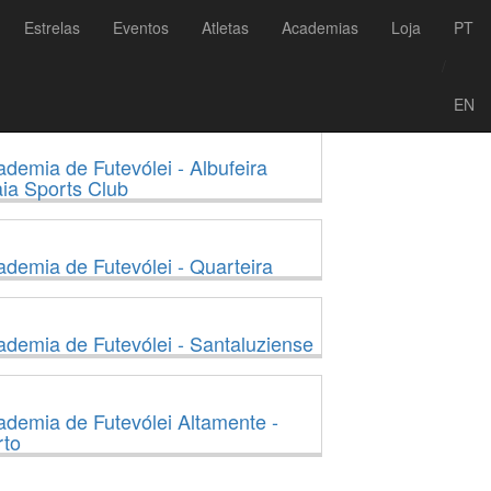
Estrelas
Eventos
Atletas
Academias
Loja
PT
/
EN
demia de Futevólei - Albufeira
ia Sports Club
demia de Futevólei - Quarteira
demia de Futevólei - Santaluziense
demia de Futevólei Altamente -
rto