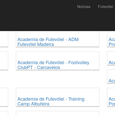
Notícias
Futevólei
que tem como objetivo ensinar jovens e
Academia de Futevólei - ADM
Aca
Futevólei Madeira
Pra
Academia de Futevólei - Footvolley
Aca
ClubPT - Carcavelos
Aca
Academia de Futevólei - Training
Aca
Camp Albufeira
Po