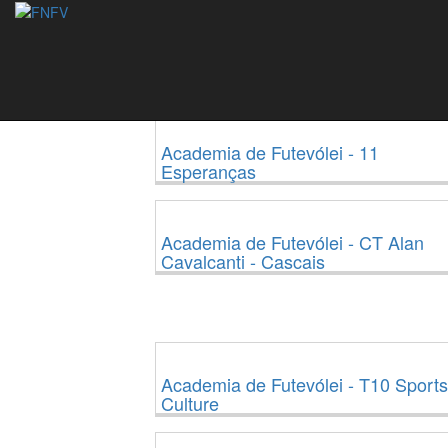
Academias
Programa de desenvolvimento da modalidade 
adultos a arte do Futevolei
Academia de Futevólei - 11
Esperanças
Academia de Futevólei - CT Alan
Cavalcanti - Cascais
Academia de Futevólei - T10 Sports
Culture