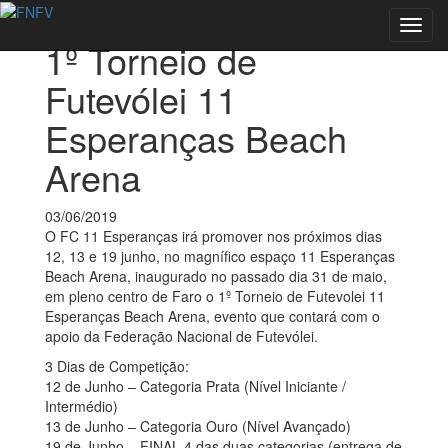
Voltar às notícias
Toggl
1º Torneio de
navig
Futevólei 11
Esperanças Beach
Arena
03/06/2019
O FC 11 Esperanças irá promover nos próximos dias
12, 13 e 19 junho, no magnífico espaço 11 Esperanças
Beach Arena, inaugurado no passado dia 31 de maio,
em pleno centro de Faro o 1º Torneio de Futevolei 11
Esperanças Beach Arena, evento que contará com o
apoio da Federação Nacional de Futevólei.
3 Dias de Competição:
12 de Junho – Categoria Prata (Nível Iniciante /
Intermédio)
13 de Junho – Categoria Ouro (Nível Avançado)
19 de Junho – FINAL 4 das duas categorias (entrega de