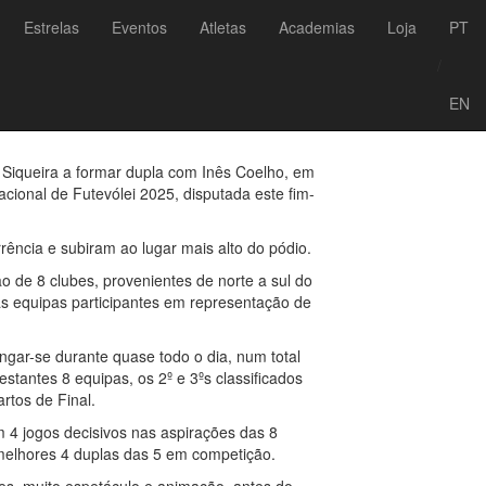
Voltar às notícias
Estrelas
Eventos
Atletas
Academias
Loja
PT
/Inês Coelho foram
/
EN
a Siqueira a formar dupla com Inês Coelho, em
onal de Futevólei 2025, disputada este fim-
ência e subiram ao lugar mais alto do pódio.
de 8 clubes, provenientes de norte a sul do
s equipas participantes em representação de
gar-se durante quase todo o dia, num total
stantes 8 equipas, os 2º e 3ºs classificados
rtos de Final.
 4 jogos decisivos nas aspirações das 8
melhores 4 duplas das 5 em competição.