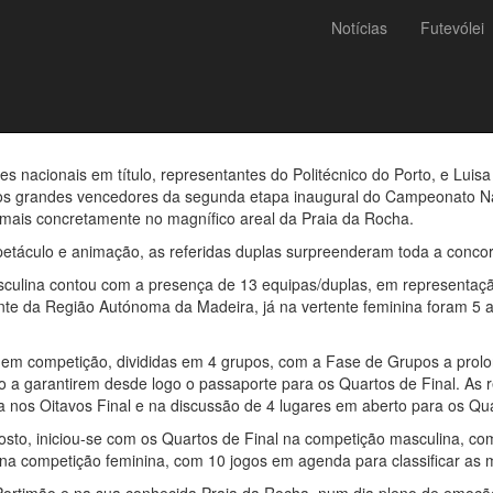
Notícias
Futevólei
n Pinheiro e Luisa Siqueira
dores em Portimão
s nacionais em título, representantes do Politécnico do Porto, e Luis
s grandes vencedores da segunda etapa inaugural do Campeonato Naci
mais concretamente no magnífico areal da Praia da Rocha.
petáculo e animação, as referidas duplas surpreenderam toda a concorr
ulina contou com a presença de 13 equipas/duplas, em representação 
te da Região Autónoma da Madeira, já na vertente feminina foram 5 a
em competição, divididas em 4 grupos, com a Fase de Grupos a prolon
 a garantirem desde logo o passaporte para os Quartos de Final. As re
nos Oitavos Final e na discussão de 4 lugares em aberto para os Qua
osto, iniciou-se com os Quartos de Final na competição masculina, com
na competição feminina, com 10 jogos em agenda para classificar as 