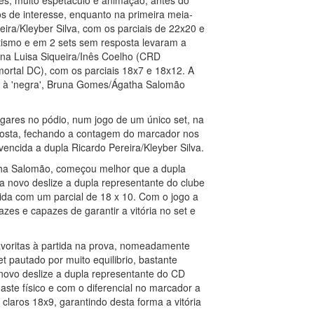
es, muito espetáculo e animação, antes do
 de interesse, enquanto na primeira meia-
eira/Kleyber Silva, com os parciais de 22x20 e
itismo e em 2 sets sem resposta levaram a
ina Luisa Siqueira/Inês Coelho (CRD
mortal DC), com os parciais 18x7 e 18x12. A
so à 'negra', Bruna Gomes/Ágatha Salomão
gares no pódio, num jogo de um único set, na
 Costa, fechando a contagem do marcador nos
encida a dupla Ricardo Pereira/Kleyber Silva.
tha Salomão, começou melhor que a dupla
a novo deslize a dupla representante do clube
ida com um parcial de 18 x 10. Com o jogo a
azes e capazes de garantir a vitória no set e
favoritas à partida na prova, nomeadamente
t pautado por muito equilibrio, bastante
novo deslize a dupla representante do CD
ste físico e com o diferencial no marcador a
laros 18x9, garantindo desta forma a vitória