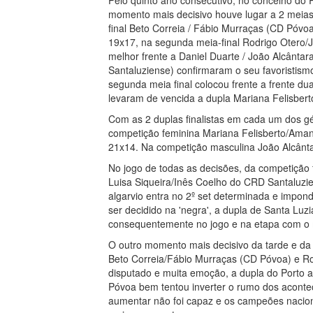
Pelo quinto ano consecutivo, no concelho do
momento mais decisivo houve lugar a 2 meias
final Beto Correia / Fábio Murraças (CD Póvoa
19x17, na segunda meia-final Rodrigo Otero/J
melhor frente a Daniel Duarte / João Alcânta
Santaluziense) confirmaram o seu favoristism
segunda meia final colocou frente a frente 
levaram de vencida a dupla Mariana Felisbert
Com as 2 duplas finalistas em cada um dos gé
competição feminina Mariana Felisberto/Aman
21x14. Na competição masculina João Alcântar
No jogo de todas as decisões, da competiçã
Luisa Siqueira/Inês Coelho do CRD Santaluzie
algarvio entra no 2º set determinada e impon
ser decidido na 'negra', a dupla de Santa Luzi
consequentemente no jogo e na etapa com o 
O outro momento mais decisivo da tarde e da 
Beto Correia/Fábio Murraças (CD Póvoa) e Rodr
disputado e muita emoção, a dupla do Porto 
Póvoa bem tentou inverter o rumo dos acontec
aumentar não foi capaz e os campeões naciona