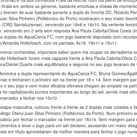
 Portimão e na sua conhecida Praia da Rocha, num dia pleno de emoçõ
-finais em ambos os géneros, bastante emotivas e cheias de momentos
) tiveram de suar bastante perante a dupla do Imortal DC, Ricardo Per
uan Silva Pinheiro (Politécnico do Porto) mostraram o seu maior favor
ra (CRD Santaluziense), vencendo por 18x8 e 18x10. Na vertente femin
o, vencendo em 2 sets sem resposta Ana Paula Cabrita/Olivia Costa (I
duas duplas do AquaCarca FC, num jogo bastante disputado com recur
o/Amanda Hollerbach, com os parciais, 8x18, 18x11 e 15x11.
neros conhecidas, importava saber quem iria ocupar os derradeiros lu
da Hollerbach foram mais capazes frente a Ana Paula Cabrita/Olivia
a/Daniel Duarte mais equilibrados e seguros no seu jogo levaram de v
o feminina a dupla representante do AquaCarca FC, Bruna Gomes/Ága
nse e fecharam o primeiro set na frente por 18 x 14. Sem margem par
do o seu jogo e com maior eficácia ofensiva chegam ao empate na part
a foi capitalizando pontos importantes ao longo do set, sendo mais efic
marcador a fechar nos 15x10.
etapa masculina, colocou frente a frente as 2 duplas mais cotadas e 
igo Otero/Juan Silva Pinheiro (Politécnico do Porto). Num primeiro se
acabou por fechar o marcador na frente por 18x14. Sem margem para 
imentos e levar o jogo para um set decisivo, acusando um maior desga
is em título aproveitaram da melhor maneira para fechar o jogo nuns c