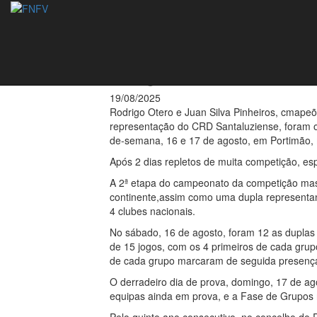
Rodrigo Otero/Jua
os grandes vence
19/08/2025
Rodrigo Otero e Juan Silva Pinheiros, cmapeõe
representação do CRD Santaluziense, foram o
de-semana, 16 e 17 de agosto, em Portimão, 
Após 2 dias repletos de muita competição, es
A 2ª etapa do campeonato da competição masc
continente,assim como uma dupla representan
4 clubes nacionais.
No sábado, 16 de agosto, foram 12 as duplas 
de 15 jogos, com os 4 primeiros de cada grupo
de cada grupo marcaram de seguida presença 
O derradeiro dia de prova, domingo, 17 de ag
equipas ainda em prova, e a Fase de Grupos 