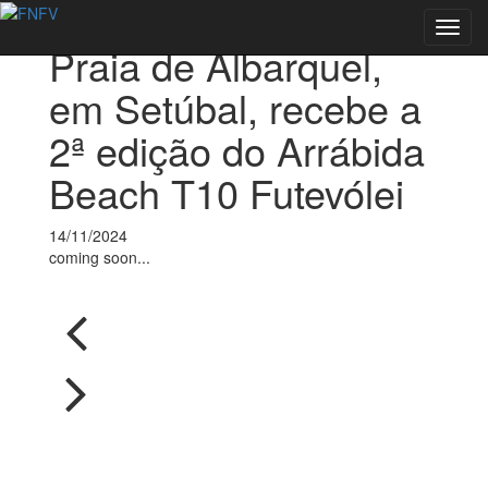
Voltar às notícias
Toggl
Praia de Albarquel,
navig
em Setúbal, recebe a
2ª edição do Arrábida
Beach T10 Futevólei
14/11/2024
coming soon...