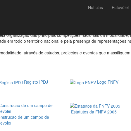
Notícias
Futevólei
uma pessoa colectiva de direito privado fundada em 21 de junho de 20
 lucrativos, engloba praticantes, clubes e associações desportivas de t
pela organização das principais competições nacionais da modalidad
ade em todo o território nacional e pela presença de representações 
odalidade, através de estudos, projectos e eventos que massifiquem a
.
Registo IPDJ
Logo FNFV
Estatutos da FNFV 2005
nstrucao de um campo de
evolei