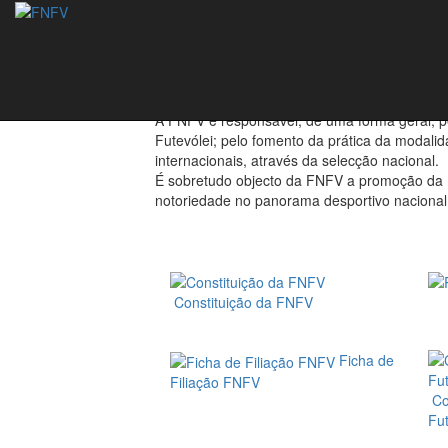
Federação
A Federação Nacional de Futevólei (FNFV) é 
Constituída sob a forma associativa e sem fins
A FNFV é responsável, de uma forma geral, 
Futevólei; pelo fomento da prática da modalid
internacionais, através da selecção nacional.
É sobretudo objecto da FNFV a promoção da m
notoriedade no panorama desportivo nacional
Constituição da FNFV
Ficha de
Filiação FNFV
Co
Fut