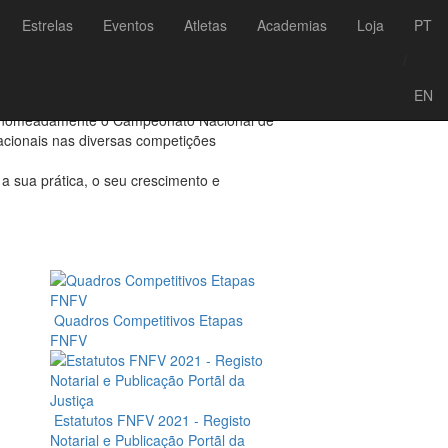
Estrelas
Eventos
Atletas
Academias
Loja
PT
/
05, com sede em Albufeira.
EN
odo o país.
e, nomeadamente o Campeonato Nacional de
nacionais nas diversas competições
 sua prática, o seu crescimento e
Quadros Competitivos Etapas
FNFV
Estatutos FNFV 2021 - Registo
Notarial e Publicação Portãl da