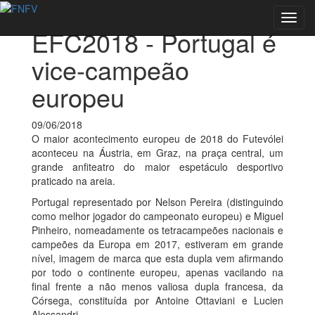
Voltar às notícias
Toggl
EFC2018 - Portugal é
navig
vice-campeão
europeu
09/06/2018
O maior acontecimento europeu de 2018 do Futevólei
aconteceu na Áustria, em Graz, na praça central, um
grande anfiteatro do maior espetáculo desportivo
praticado na areia.
Portugal representado por Nelson Pereira (distinguindo
como melhor jogador do campeonato europeu) e Miguel
Pinheiro, nomeadamente os tetracampeões nacionais e
campeões da Europa em 2017, estiveram em grande
nível, imagem de marca que esta dupla vem afirmando
por todo o continente europeu, apenas vacilando na
final frente a não menos valiosa dupla francesa, da
Córsega, constituída por Antoine Ottaviani e Lucien
Alessandri.