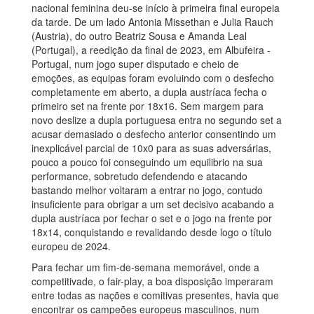
nacional feminina deu-se início à primeira final europeia
da tarde. De um lado Antonia Missethan e Julia Rauch
(Austria), do outro Beatriz Sousa e Amanda Leal
(Portugal), a reedição da final de 2023, em Albufeira -
Portugal, num jogo super disputado e cheio de
emoções, as equipas foram evoluindo com o desfecho
completamente em aberto, a dupla austríaca fecha o
primeiro set na frente por 18x16. Sem margem para
novo deslize a dupla portuguesa entra no segundo set a
acusar demasiado o desfecho anterior consentindo um
inexplicável parcial de 10x0 para as suas adversárias,
pouco a pouco foi conseguindo um equilibrio na sua
performance, sobretudo defendendo e atacando
bastando melhor voltaram a entrar no jogo, contudo
insuficiente para obrigar a um set decisivo acabando a
dupla austríaca por fechar o set e o jogo na frente por
18x14, conquistando e revalidando desde logo o título
europeu de 2024.
Para fechar um fim-de-semana memorável, onde a
competitivade, o fair-play, a boa disposição imperaram
entre todas as nações e comitivas presentes, havia que
encontrar os campeões europeus masculinos, num