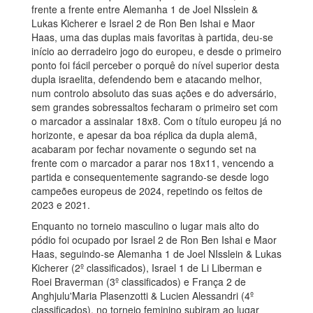
frente a frente entre Alemanha 1 de Joel NIsslein &
Lukas Kicherer e Israel 2 de Ron Ben Ishai e Maor
Haas, uma das duplas mais favoritas à partida, deu-se
início ao derradeiro jogo do europeu, e desde o primeiro
ponto foi fácil perceber o porquê do nível superior desta
dupla israelita, defendendo bem e atacando melhor,
num controlo absoluto das suas ações e do adversário,
sem grandes sobressaltos fecharam o primeiro set com
o marcador a assinalar 18x8. Com o título europeu já no
horizonte, e apesar da boa réplica da dupla alemã,
acabaram por fechar novamente o segundo set na
frente com o marcador a parar nos 18x11, vencendo a
partida e consequentemente sagrando-se desde logo
campeões europeus de 2024, repetindo os feitos de
2023 e 2021.
Enquanto no torneio masculino o lugar mais alto do
pódio foi ocupado por Israel 2 de Ron Ben Ishai e Maor
Haas, seguindo-se Alemanha 1 de Joel NIsslein & Lukas
Kicherer (2º classificados), Israel 1 de Li Liberman e
Roei Braverman (3º classificados) e França 2 de
Anghjulu'Maria Plasenzotti & Lucien Alessandri (4º
classificados), no torneio feminino subiram ao lugar