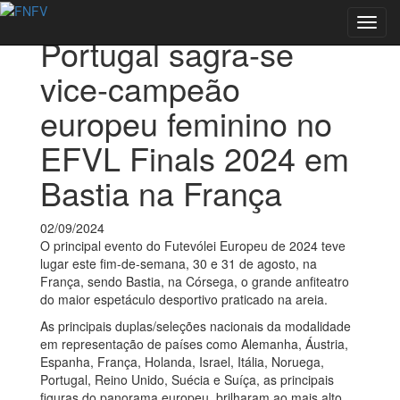
Voltar às notícias
Toggl
Portugal sagra-se
navig
vice-campeão
europeu feminino no
EFVL Finals 2024 em
Bastia na França
02/09/2024
O principal evento do Futevólei Europeu de 2024 teve
lugar este fim-de-semana, 30 e 31 de agosto, na
França, sendo Bastia, na Córsega, o grande anfiteatro
do maior espetáculo desportivo praticado na areia.
As principais duplas/seleções nacionais da modalidade
em representação de países como Alemanha, Áustria,
Espanha, França, Holanda, Israel, Itália, Noruega,
Portugal, Reino Unido, Suécia e Suíça, as principais
figuras do panorama europeu, brilharam ao mais alto