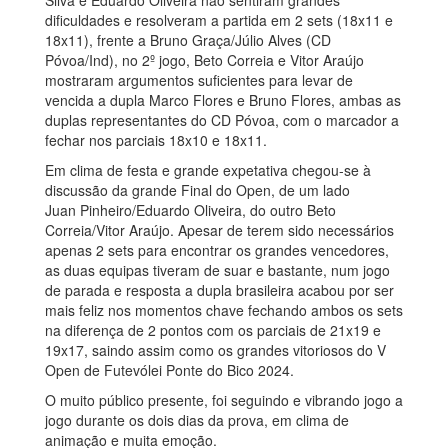
Silva e Eduardo Oliveira não sentiram grandes
dificuldades e resolveram a partida em 2 sets (18x11 e
18x11), frente a Bruno Graça/Júlio Alves (CD
Póvoa/Ind), no 2º jogo, Beto Correia e Vitor Araújo
mostraram argumentos suficientes para levar de
vencida a dupla Marco Flores e Bruno Flores, ambas as
duplas representantes do CD Póvoa, com o marcador a
fechar nos parciais 18x10 e 18x11.
Em clima de festa e grande expetativa chegou-se à
discussão da grande Final do Open, de um lado
Juan Pinheiro/Eduardo Oliveira, do outro Beto
Correia/Vitor Araújo. Apesar de terem sido necessários
apenas 2 sets para encontrar os grandes vencedores,
as duas equipas tiveram de suar e bastante, num jogo
de parada e resposta a dupla brasileira acabou por ser
mais feliz nos momentos chave fechando ambos os sets
na diferença de 2 pontos com os parciais de 21x19 e
19x17, saindo assim como os grandes vitoriosos do V
Open de Futevólei Ponte do Bico 2024.
O muito público presente, foi seguindo e vibrando jogo a
jogo durante os dois dias da prova, em clima de
animação e muita emoção.