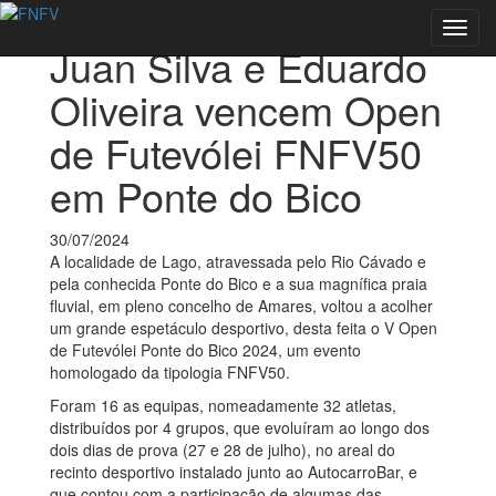
Voltar às notícias
Toggl
Juan Silva e Eduardo
navig
Oliveira vencem Open
de Futevólei FNFV50
em Ponte do Bico
30/07/2024
A localidade de Lago, atravessada pelo Rio Cávado e
pela conhecida Ponte do Bico e a sua magnífica praia
fluvial, em pleno concelho de Amares, voltou a acolher
um grande espetáculo desportivo, desta feita o V Open
de Futevólei Ponte do Bico 2024, um evento
homologado da tipologia FNFV50.
Foram 16 as equipas, nomeadamente 32 atletas,
distribuídos por 4 grupos, que evoluíram ao longo dos
dois dias de prova (27 e 28 de julho), no areal do
recinto desportivo instalado junto ao AutocarroBar, e
que contou com a participação de algumas das