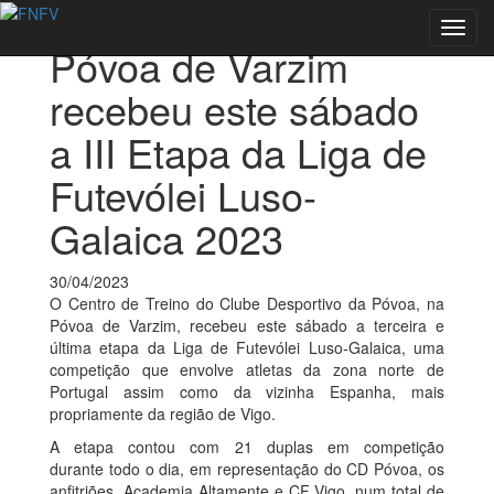
Voltar às notícias
Toggl
Póvoa de Varzim
navig
recebeu este sábado
a III Etapa da Liga de
Futevólei Luso-
Galaica 2023
30/04/2023
O Centro de Treino do Clube Desportivo da Póvoa, na
Póvoa de Varzim, recebeu este sábado a terceira e
última etapa da Liga de Futevólei Luso-Galaica, uma
competição que envolve atletas da zona norte de
Portugal assim como da vizinha Espanha, mais
propriamente da região de Vigo.
A etapa contou com 21 duplas em competição
durante todo o dia, em representação do
CD Póvoa
, os
anfitriões,
Academia Altamente
e CF Vigo, num total de