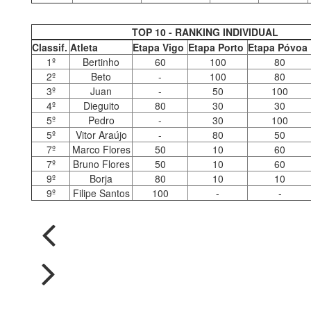
TOP 10 - RANKING INDIVIDUAL
Classif.
Atleta
Etapa Vigo
Etapa Porto
Etapa Póvoa
1º
Bertinho
60
100
80
2º
Beto
-
100
80
3º
Juan
-
50
100
4º
Dieguito
80
30
30
5º
Pedro
-
30
100
5º
Vitor Araújo
-
80
50
7º
Marco Flores
50
10
60
7º
Bruno Flores
50
10
60
9º
Borja
80
10
10
9º
Filipe Santos
100
-
-