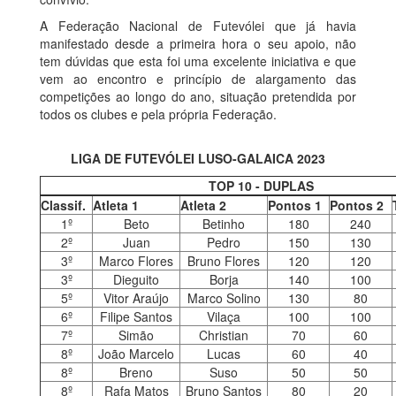
A Federação Nacional de Futevólei que já havia
manifestado desde a primeira hora o seu apoio, não
tem dúvidas que esta foi uma excelente iniciativa e que
vem ao encontro e princípio de alargamento das
competições ao longo do ano, situação pretendida por
todos os clubes e pela própria Federação.
LIGA DE FUTEVÓLEI LUSO-GALAICA 2023
TOP 10 - DUPLAS
Classif.
Atleta 1
Atleta 2
Pontos 1
Pontos 2
1º
Beto
Betinho
180
240
2º
Juan
Pedro
150
130
3º
Marco Flores
Bruno Flores
120
120
3º
Dieguito
Borja
140
100
5º
Vitor Araújo
Marco Solino
130
80
6º
Filipe Santos
Vilaça
100
100
7º
Simão
Christian
70
60
8º
João Marcelo
Lucas
60
40
8º
Breno
Suso
50
50
8º
Rafa Matos
Bruno Santos
80
20