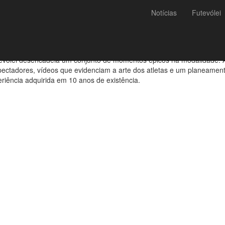
Notícias
Futevólei
 na 10ª edição do Campeon
evólei desencadeia um conjunto de momentos épicos na modalidade. A
ectadores, vídeos que evidenciam a arte dos atletas e um planeament
iência adquirida em 10 anos de existência.