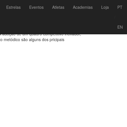
Voltar às notícias
Estrelas
Eventos
Atletas
Academias
Loja
PT
ato Nacional
/
EN
 adoção de um quadro competitivo inovador,
o metódico são alguns dos pricipais