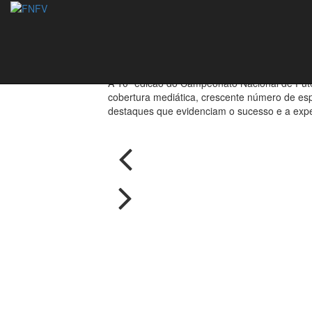
Grandes sucessos
20/07/2015
A 10ª edicão do Campeonato Nacional de Fut
cobertura mediática, crescente número de esp
destaques que evidenciam o sucesso e a exper