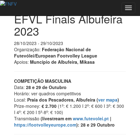
Back to Events
Toggl
EFVL Finals Albufeira
navig
2023
28/10/2023 - 29/10/2023
Organização:
Federação Nacional de
Futevólei/European Footvolley League
Apoios:
Muncípio de Albufeira, Mikasa
COMPETIÇÃO MASCULINA
Data:
28 e 29 de Outubro
Horário: ver quadros competitivos
Local:
Praia dos Pescadores, Albufeira
(
ver mapa
)
Prize-money:
€ 2.700
(1º: € 1.200 I 2º: € 600 I 3º: € 300
I 4º: € 200 I 5º-8º: € 100)
Transmissão
(livestream em
www.futevolei.pt
|
https://footvolleyeurope.com
): 28 e 29 Outubro